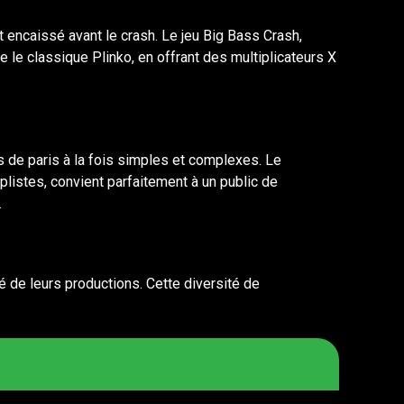
 encaissé avant le crash. Le jeu Big Bass Crash,
e le classique Plinko, en offrant des multiplicateurs X
s de paris à la fois simples et complexes. Le
listes, convient parfaitement à un public de
.
uité de leurs productions. Cette diversité de