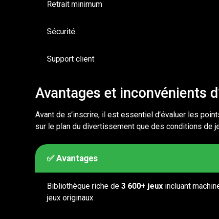
Retrait minimum
Sécurité
Support client
Avantages et inconvénients 
Avant de s’inscrire, il est essentiel d’évaluer les poi
sur le plan du divertissement que des conditions de j
✅ Avantages
Bibliothèque riche de
3 600+ jeux
incluant machine
jeux originaux