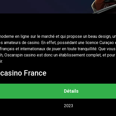
derne en ligne sur le marché et qui propose un beau design, une 
sino
 amateurs de casino. En effet, possédant une licence Curaçao eGa
français et internationaux de jouer en toute tranquillité. Que vo
, Oscarspin casino est donc un établissement complet, et pour t
r.
 casino France
Détails
ur vos gains
2023