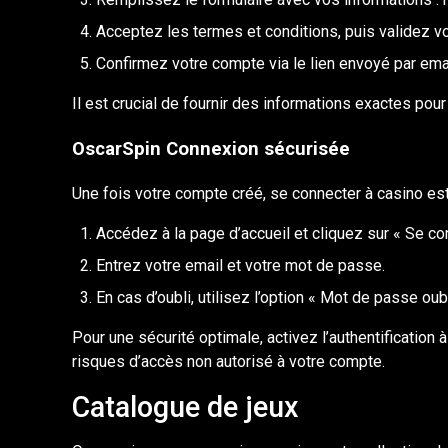
Acceptez les termes et conditions, puis validez vot
Confirmez votre compte via le lien envoyé par email
Il est crucial de fournir des informations exactes pour 
OscarSpin Connexion sécurisée
Une fois votre compte créé, se connecter à casino est
Accédez à la page d’accueil et cliquez sur « Se co
Entrez votre email et votre mot de passe.
En cas d’oubli, utilisez l’option « Mot de passe oubl
Pour une sécurité optimale, activez l’authentification 
risques d’accès non autorisé à votre compte.
Catalogue de jeux