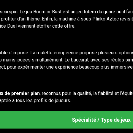
carspin. Le jeu Boom or Bust est un jeu totem du genre où il faut
profiter d’un thème. Enfin, la machine à sous Plinko Aztec revisit
ce Duel viennent étoffer cette offre.
table s’impose. La roulette européenne propose plusieurs option
s mains jouées simultanément. Le baccarat, avec ses règles simp
rect, pour expérimenter une expérience beaucoup plus immersive
ux de premier plan
, reconnus pour la qualité, la fiabilité et l’éq
ptée à tous les profils de joueurs.
Spécialité / Type de jeux