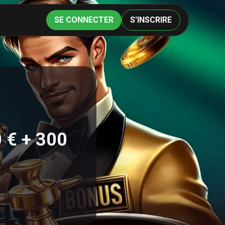
SE CONNECTER
S'INSCRIRE
0 € + 300